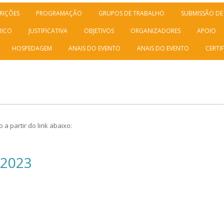
RIÇÕES
PROGRAMAÇÃO
GRUPOS DE TRABALHO
SUBMISSÃO DE
RICO
JUSTIFICATIVA
OBJETIVOS
ORGANIZADORES
APOIO
HOSPEDAGEM
ANAIS DO EVENTO
ANAIS DO EVENTO
CERTI
a partir do link abaixo:
 2023