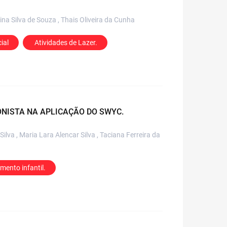
ina Silva de Souza , Thais Oliveira da Cunha
ial
 Atividades de Lazer.
ONISTA NA APLICAÇÃO DO SWYC.
ilva , Maria Lara Alencar Silva , Taciana Ferreira da
mento infantil.