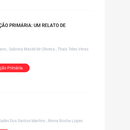
ÃO PRIMÁRIA: UM RELATO DE
o , Sabrina Maciel de Oliveira , Thaís Teles Veras
nção Primária.
Railini Dos Santos Martins , Rinna Rocha Lopes