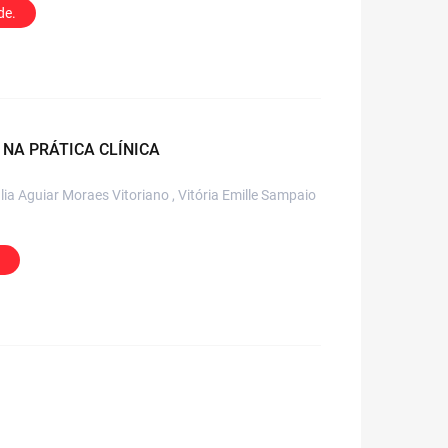
de.
 NA PRÁTICA CLÍNICA
ia Aguiar Moraes Vitoriano , Vitória Emille Sampaio