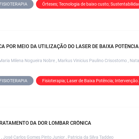
FISIOTERAPIA
Órteses; Tecnologia de baixo custo; Sustentabilida
A POR MEIO DA UTILIZAÇÃO DO LASER DE BAIXA POTÊNCIA
Maria Milena Nogueira Nobre , Markus Vinicius Paulino Crisostomo , Natal
FISIOTERAPIA
Fisioterapia; Laser de Baixa Potência; Intervenção.
 TRATAMENTO DA DOR LOMBAR CRÔNICA
a , José Carlos Gomes Pinto Junior , Patricia da Silva Taddeo