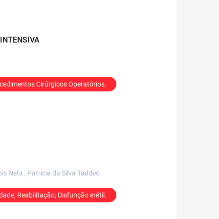
 INTENSIVA
ocedimentos Cirúrgicos Operatórios.
s Neta , Patricia da Silva Taddeo
ade; Reabilitação; Disfunção erétil.