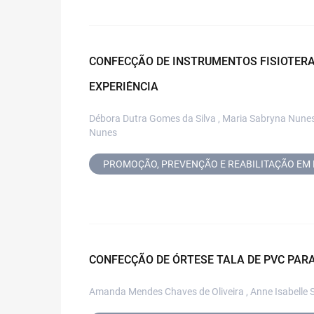
CONFECÇÃO DE INSTRUMENTOS FISIOTERA
EXPERIÊNCIA
Débora Dutra Gomes da Silva , Maria Sabryna Nunes Ar
Nunes
PROMOÇÃO, PREVENÇÃO E REABILITAÇÃO EM 
CONFECÇÃO DE ÓRTESE TALA DE PVC PARA
Amanda Mendes Chaves de Oliveira , Anne Isabelle S