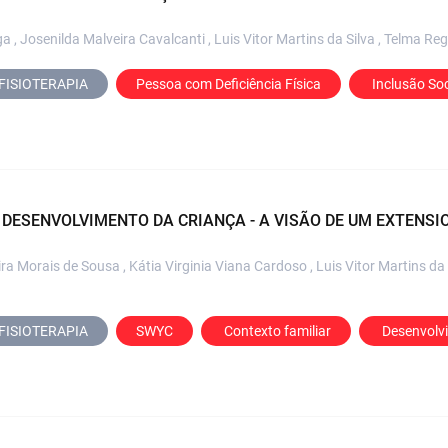
 , Josenilda Malveira Cavalcanti , Luis Vitor Martins da Silva , Telma Reg
FISIOTERAPIA
Pessoa com Deficiência Física
 Inclusão Soc
 DESENVOLVIMENTO DA CRIANÇA - A VISÃO DE UM EXTENSI
a Morais de Sousa , Kátia Virginia Viana Cardoso , Luis Vitor Martins da S
FISIOTERAPIA
SWYC
 Contexto familiar
 Desenvolvi