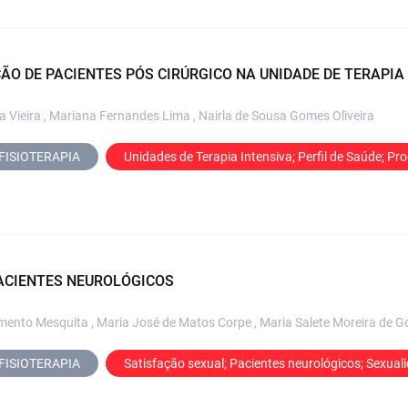
ÃO DE PACIENTES PÓS CIRÚRGICO NA UNIDADE DE TERAPIA
a Vieira , Mariana Fernandes Lima , Nairla de Sousa Gomes Oliveira
FISIOTERAPIA
Unidades de Terapia Intensiva; Perfil de Saúde; Pr
ACIENTES NEUROLÓGICOS
ento Mesquita , Maria José de Matos Corpe , Maria Salete Moreira de Goi
FISIOTERAPIA
Satisfação sexual; Pacientes neurológicos; Sexualid