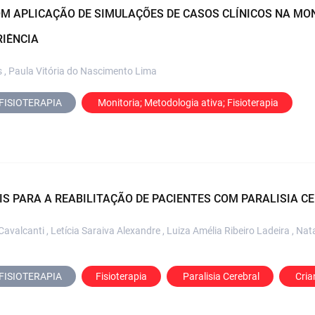
OM APLICAÇÃO DE SIMULAÇÕES DE CASOS CLÍNICOS NA MO
RIÊNCIA
s , Paula Vitória do Nascimento Lima
FISIOTERAPIA
 Monitoria; Metodologia ativa; Fisioterapia
IS PARA A REABILITAÇÃO DE PACIENTES COM PARALISIA C
valcanti , Letícia Saraiva Alexandre , Luiza Amélia Ribeiro Ladeira , Na
FISIOTERAPIA
Fisioterapia
 Paralisia Cerebral
 Cri