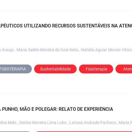
PÊUTICOS UTILIZANDO RECURSOS SUSTENTÁVEIS NA ATENÇ
aujo , Maria Salete Moreira de Gois Neta , Natália Aguiar Morais Vitorian
FISIOTERAPIA
Sustentabilidade
 Fisioterapia
  Ate
 PUNHO, MÃO E POLEGAR: RELATO DE EXPERIÊNCIA
ilva Melo , Denise Moreira Lima Lobo , Larissa Andrade Pacheco , Maria 