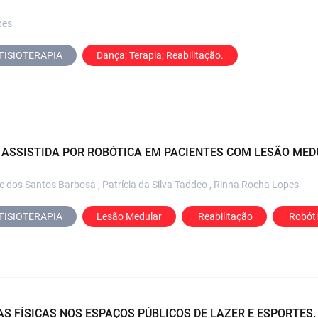
pes
FISIOTERAPIA
Dança; Terapia; Reabilitação.
 ASSISTIDA POR ROBÓTICA EM PACIENTES COM LESÃO MED
e dos Santos Barbosa , Patrícia da Silva Taddeo , Rinna Rocha Lopes
FISIOTERAPIA
Lesão Medular
 Reabilitação
 Robót
AS FÍSICAS NOS ESPAÇOS PÚBLICOS DE LAZER E ESPORTES.