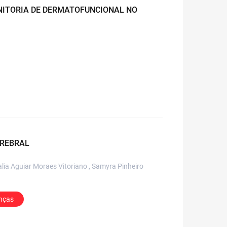
NITORIA DE DERMATOFUNCIONAL NO
EREBRAL
talia Aguiar Moraes Vitoriano , Samyra Pinheiro
anças