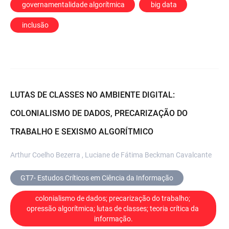
 governamentalidade algorítmica
 big data
 inclusão
LUTAS DE CLASSES NO AMBIENTE DIGITAL:
COLONIALISMO DE DADOS, PRECARIZAÇÃO DO
TRABALHO E SEXISMO ALGORÍTMICO
Arthur Coelho Bezerra , Luciane de Fátima Beckman Cavalcante
GT7- Estudos Críticos em Ciência da Informação
colonialismo de dados; precarização do trabalho; 
opressão algorítmica; lutas de classes; teoria crítica da 
informação.