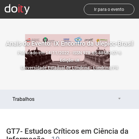
Ir para o evento
Anais do Evento: IX Encontro da Ulepicc-Brasil
Publicado em 14/11/2022 - ISSN 978-65-88480-07-6
Edição: IX
Universidade Estadual de Londrina - Londrina/PR
Trabalhos
GT7- Estudos Críticos em Ciência da