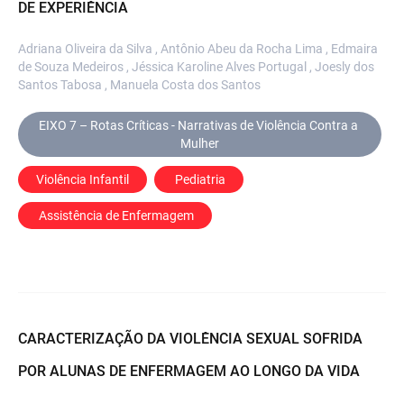
DE EXPERIÊNCIA
Adriana Oliveira da Silva , Antônio Abeu da Rocha Lima , Edmaira
de Souza Medeiros , Jéssica Karoline Alves Portugal , Joesly dos
Santos Tabosa , Manuela Costa dos Santos
EIXO 7 – Rotas Críticas - Narrativas de Violência Contra a 
Mulher
Violência Infantil
 Pediatria
 Assistência de Enfermagem
CARACTERIZAÇÃO DA VIOLÊNCIA SEXUAL SOFRIDA
POR ALUNAS DE ENFERMAGEM AO LONGO DA VIDA