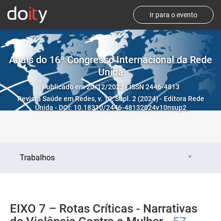
Ir para o evento
Anais do 16º Congresso Internacional da Rede
Unida
Publicado em 20/12/2023 - ISSN 2446-4813
Revista Saúde em Redes, v. 10, Supl. 2 (2024) - Editora Rede
Unida - DOI: 10.18310/2446-48132024v10nsup2
Trabalhos
EIXO 7 – Rotas Críticas - Narrativas