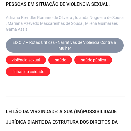
PESSOAS EM SITUAÇÃO DE VIOLÊNCIA SEXUAL.
Adriana Brendler Romano de Oliveira , Iolanda Nogueira de Sousa
, Mariana Azevedo Mascarenhas de Sousa , Milena Guimarães
Gama Assis
EIXO 7 – Rotas Críticas - Narrativas de Violência Contra a 
Mulher
violência sexual
 saúde
 saúde pública
 linhas do cuidado
LEILÃO DA VIRGINDADE: A SUA (IM)POSSIBILIDADE
JURÍDICA DIANTE DA ESTRUTURA DOS DIREITOS DA