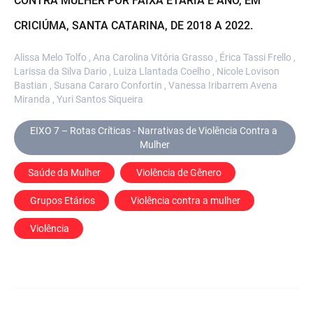
CONTRA MULHER POR FAIXA ETÁRIA E ANO, EM
CRICIÚMA, SANTA CATARINA, DE 2018 A 2022.
Alissa Melo Tolfo , Ana Carolina Vitória Grasso , Érica Tassi Frello ,
Larissa da Silva Dario , Luiza Llantada Coelho , Nicole Lovison
Bastian , Susana Cararo Confortin , Vanessa Iribarrem Avena
Miranda , Yuri Santos Siqueira
EIXO 7 – Rotas Críticas - Narrativas de Violência Contra a 
Mulher
Saúde da Mulher
 Violência de Gênero
 Grupos Etários
 Violência contra a mulher
 Violência