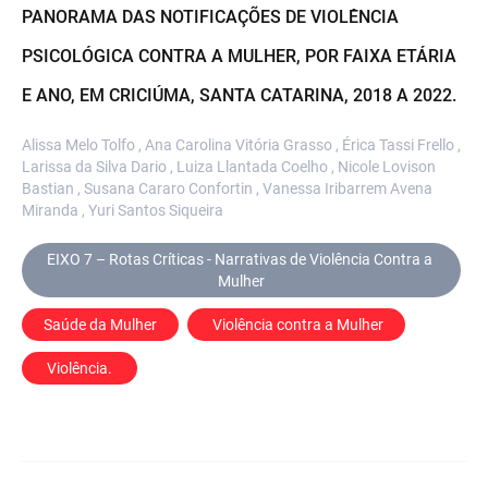
PANORAMA DAS NOTIFICAÇÕES DE VIOLÊNCIA
PSICOLÓGICA CONTRA A MULHER, POR FAIXA ETÁRIA
E ANO, EM CRICIÚMA, SANTA CATARINA, 2018 A 2022.
Alissa Melo Tolfo , Ana Carolina Vitória Grasso , Érica Tassi Frello ,
Larissa da Silva Dario , Luiza Llantada Coelho , Nicole Lovison
Bastian , Susana Cararo Confortin , Vanessa Iribarrem Avena
Miranda , Yuri Santos Siqueira
EIXO 7 – Rotas Críticas - Narrativas de Violência Contra a 
Mulher
Saúde da Mulher
 Violência contra a Mulher
 Violência. 