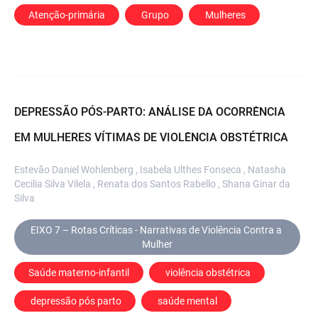
Atenção-primária
 Grupo
 Mulheres
DEPRESSÃO PÓS-PARTO: ANÁLISE DA OCORRÊNCIA
EM MULHERES VÍTIMAS DE VIOLÊNCIA OBSTÉTRICA
Estevão Daniel Wohlenberg , Isabela Ulthes Fonseca , Natasha
Cecilia Silva Vilela , Renata dos Santos Rabello , Shana Ginar da
Silva
EIXO 7 – Rotas Críticas - Narrativas de Violência Contra a 
Mulher
Saúde materno-infantil
 violência obstétrica
 depressão pós parto
 saúde mental