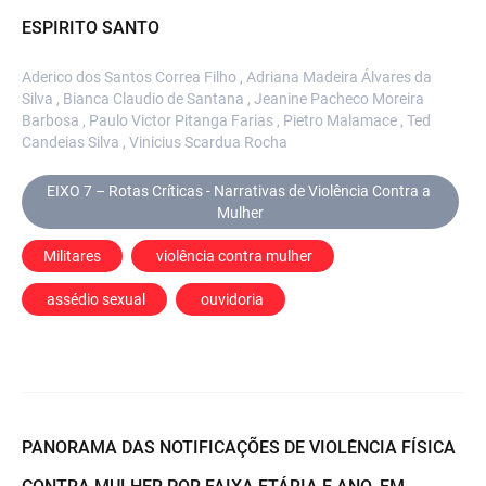
ESPIRITO SANTO
Aderico dos Santos Correa Filho , Adriana Madeira Álvares da
Silva , Bianca Claudio de Santana , Jeanine Pacheco Moreira
Barbosa , Paulo Victor Pitanga Farias , Pietro Malamace , Ted
Candeias Silva , Vinicius Scardua Rocha
EIXO 7 – Rotas Críticas - Narrativas de Violência Contra a 
Mulher
Militares
 violência contra mulher
 assédio sexual
 ouvidoria
PANORAMA DAS NOTIFICAÇÕES DE VIOLÊNCIA FÍSICA