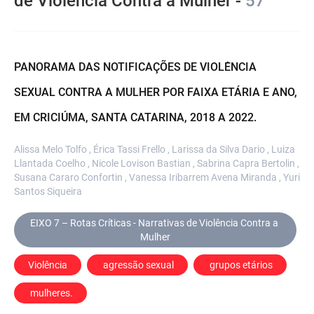
de Violência Contra a Mulher -
57
PANORAMA DAS NOTIFICAÇÕES DE VIOLÊNCIA
SEXUAL CONTRA A MULHER POR FAIXA ETÁRIA E ANO,
EM CRICIÚMA, SANTA CATARINA, 2018 A 2022.
Alissa Melo Tolfo , Érica Tassi Frello , Larissa da Silva Dario , Luiza
Llantada Coelho , Nicole Lovison Bastian , Sabrina Capra Bertolin ,
Susana Cararo Confortin , Vanessa Iribarrem Avena Miranda , Yuri
Santos Siqueira
EIXO 7 – Rotas Críticas - Narrativas de Violência Contra a 
Mulher
Violência
 agressão sexual
 grupos etários
 mulheres.