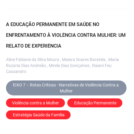
A EDUCAÇÃO PERMANENTE EM SAÚDE NO
ENFRENTAMENTO À VIOLÊNCIA CONTRA MULHER: UM
RELATO DE EXPERIÊNCIA
Aline Fabiane da Silva Moura , Maiara Soares Baratela , Maria
Rozária Dias Andreão , Mirela Dias Gonçalves , Raiani Feu
Cassandro
EIXO 7 – Rotas Críticas - Narrativas de Violência Contra a 
Mulher
Violência contra a Mulher
 Educação Permanente
 Estratégia Saúde da Família