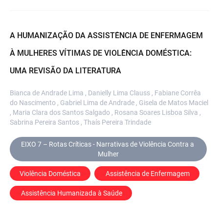
A HUMANIZAÇÃO DA ASSISTÊNCIA DE ENFERMAGEM
À MULHERES VÍTIMAS DE VIOLÊNCIA DOMÉSTICA:
UMA REVISÃO DA LITERATURA
Bianca de Andrade Lima , Danielly Lima Clauss , Fabiane Corrêa
do Nascimento , Gabriel Lima de Andrade , Gisela de Matos Maciel
, Maria Clara dos Santos Salgado , Rosana Soares Lisboa Silva ,
Sabrina Pereira Santos , Thaís Pereira Trindade
EIXO 7 – Rotas Críticas - Narrativas de Violência Contra a 
Mulher
Violência Doméstica
 Assistência de Enfermagem
 Assistência Humanizada à Saúde