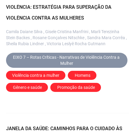
VIOLÊNCIA: ESTRATÉGIA PARA SUPERAÇÃO DA
VIOLÊNCIA CONTRA AS MULHERES
Camila Daiane Silva , Gisele Cristina Manfrini , Marli Terezinha
Stein Backes , Rosane Gonçalves Nitschke , Sandra Mara Corrêa ,
Sheila Rubia Lindner , Victoria Leslyê Rocha Gutmann
EIXO 7 – Rotas Críticas - Narrativas de Violência Contra a 
Mulher
Violência contra a mulher
 Homens
 Gênero e saúde
 Promoção da saúde
JANELA DA SAÚDE: CAMINHOS PARA O CUIDADO ÀS