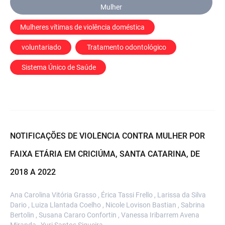
Mulher
Mulheres vítimas de violência doméstica
 voluntariado
 Tratamento odontológico
 Sistema Único de Saúde
NOTIFICAÇÕES DE VIOLÊNCIA CONTRA MULHER POR
FAIXA ETÁRIA EM CRICIÚMA, SANTA CATARINA, DE
2018 A 2022
Ana Carolina Vitória Grasso , Érica Tassi Frello , Larissa da Silva
Dario , Luiza Llantada Coelho , Nicole Lovison Bastian , Sabrina
Bertolin , Susana Cararo Confortin , Vanessa Iribarrem Avena
Miranda , Yuri Santos Siqueira