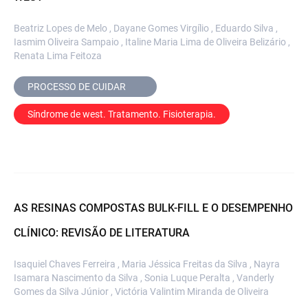
Beatriz Lopes de Melo , Dayane Gomes Virgílio , Eduardo Silva ,
Iasmim Oliveira Sampaio , Italine Maria Lima de Oliveira Belizário ,
Renata Lima Feitoza
PROCESSO DE CUIDAR	
Síndrome de west. Tratamento. Fisioterapia.
AS RESINAS COMPOSTAS BULK-FILL E O DESEMPENHO
CLÍNICO: REVISÃO DE LITERATURA
Isaquiel Chaves Ferreira , Maria Jéssica Freitas da Silva , Nayra
Isamara Nascimento da Silva , Sonia Luque Peralta , Vanderly
Gomes da Silva Júnior , Victória Valintim Miranda de Oliveira