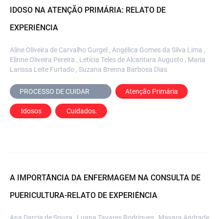
IDOSO NA ATENÇÃO PRIMÁRIA: RELATO DE
EXPERIÊNCIA
Aline Oliveira de Carvalho Gurgel , Angélica Gomes da Silva Lima ,
Elinne Oliveira Pereira , Letícia Teles de Alcantara Augusto , Maria
Larissa Leite Furtado , Suzana Brenna Barbosa Dias
PROCESSO DE CUIDAR	
Atenção Primária
 Idosos
 Cuidados.
A IMPORTÂNCIA DA ENFERMAGEM NA CONSULTA DE
PUERICULTURA-RELATO DE EXPERIÊNCIA
Ana Darcia de Sousa , Luana Tavares Rodrigues , Mayara Andrade