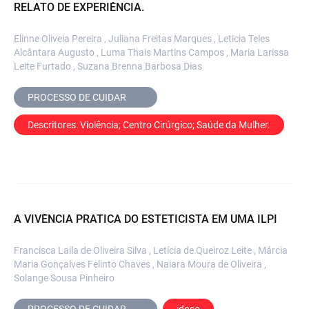
RELATO DE EXPERIÊNCIA.
Elinne Oliveia Pereira , Juliana Freitas Marques , Leticia Teles
Alcântara Augusto , Luma Thais Martins Campos , Maria Larissa
Leite Furtado , Suzana Brenna Barbosa Dias
PROCESSO DE CUIDAR	
Descritores: Violência; Centro Cirúrgico; Saúde da Mulher.
A VIVÊNCIA PRATICA DO ESTETICISTA EM UMA ILPI
Francisca Laila de Oliveira Silva , Letícia de Queiroz Leite , Márcia
Maria Gonçalves Felinto Chaves , Naiara Moura de Oliveira ,
Solange Sousa Pinheiro
PROCESSO DE CUIDAR	
idoso