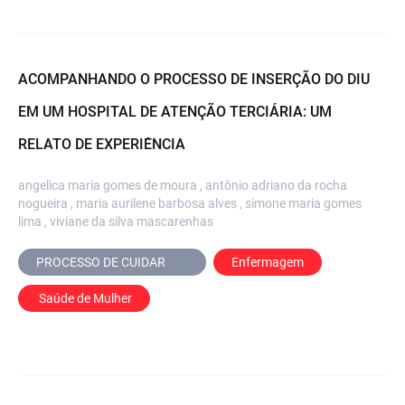
ACOMPANHANDO O PROCESSO DE INSERÇÃO DO DIU
EM UM HOSPITAL DE ATENÇÃO TERCIÁRIA: UM
RELATO DE EXPERIÊNCIA
angelica maria gomes de moura , antônio adriano da rocha
nogueira , maria aurilene barbosa alves , simone maria gomes
lima , viviane da silva mascarenhas
PROCESSO DE CUIDAR	
Enfermagem
 Saúde de Mulher