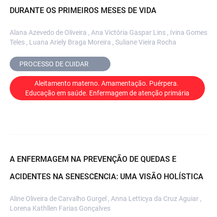
DURANTE OS PRIMEIROS MESES DE VIDA
Alana Azevedo de Oliveira , Ana Victória Gaspar Lins , Ivina Gomes
Teles , Luana Ariely Braga Moreira , Suliane Vieira Rocha
PROCESSO DE CUIDAR	
Aleitamento materno. Amamentação. Puérpera. 
Educação em saúde. Enfermagem de atenção primária
A ENFERMAGEM NA PREVENÇÃO DE QUEDAS E
ACIDENTES NA SENESCÊNCIA: UMA VISÃO HOLÍSTICA
Aline Oliveira de Carvalho Gurgel , Anna Letticya da Cruz Aguiar ,
Lorena Kathllen Farias Gonçalves