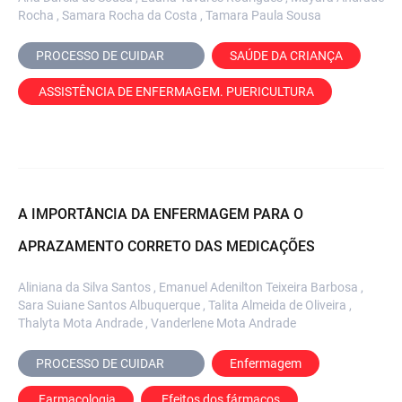
Rocha , Samara Rocha da Costa , Tamara Paula Sousa
PROCESSO DE CUIDAR	
SAÚDE DA CRIANÇA
 ASSISTÊNCIA DE ENFERMAGEM. PUERICULTURA
A IMPORTÂNCIA DA ENFERMAGEM PARA O
APRAZAMENTO CORRETO DAS MEDICAÇÕES
Aliniana da Silva Santos , Emanuel Adenilton Teixeira Barbosa ,
Sara Suiane Santos Albuquerque , Talita Almeida de Oliveira ,
Thalyta Mota Andrade , Vanderlene Mota Andrade
PROCESSO DE CUIDAR	
Enfermagem
 Farmacologia
 Efeitos dos fármacos