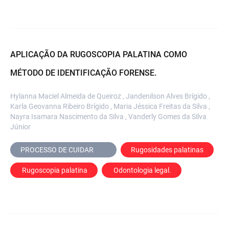
APLICAÇÃO DA RUGOSCOPIA PALATINA COMO
MÉTODO DE IDENTIFICAÇÃO FORENSE.
Hylanna Maciel Almeida de Queiroz , Jandenilson Alves Brígido ,
Karla Geovanna Ribeiro Brígido , Maria Jéssica Freitas da Silva ,
Nayra Isamara Nascimento da Silva , Vanderly Gomes da Silva
Júnior
PROCESSO DE CUIDAR	
Rugosidades palatinas
 Rugoscopia palatina
 Odontologia legal.