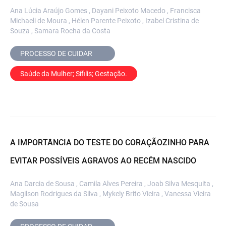
Ana Lúcia Araújo Gomes , Dayani Peixoto Macedo , Francisca
Michaeli de Moura , Hélen Parente Peixoto , Izabel Cristina de
Souza , Samara Rocha da Costa
PROCESSO DE CUIDAR	
Saúde da Mulher; Sífilis; Gestação.
A IMPORTÂNCIA DO TESTE DO CORAÇÃOZINHO PARA
EVITAR POSSÍVEIS AGRAVOS AO RECÉM NASCIDO
Ana Darcia de Sousa , Camila Alves Pereira , Joab Silva Mesquita ,
Magilson Rodrigues da Silva , Mykely Brito Vieira , Vanessa Vieira
de Sousa