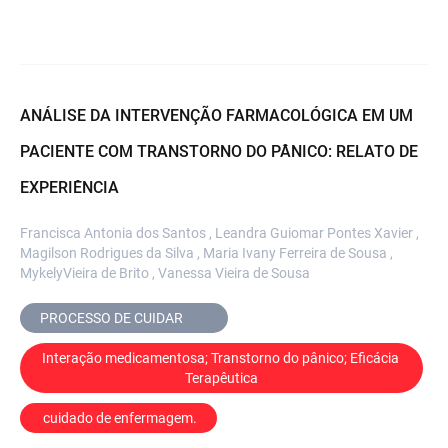
ANÁLISE DA INTERVENÇÃO FARMACOLÓGICA EM UM
PACIENTE COM TRANSTORNO DO PÂNICO: RELATO DE
EXPERIÊNCIA
Francisca Antonia dos Santos , Leandra Guiomar Pontes Xavier ,
Magilson Rodrigues da Silva , Maria Ivany Ferreira de Sousa ,
MykelyVieira de Brito , Vanessa Vieira de Sousa
PROCESSO DE CUIDAR	
Interação medicamentosa; Transtorno do pânico; Eficácia 
Terapêutica
 cuidado de enfermagem.