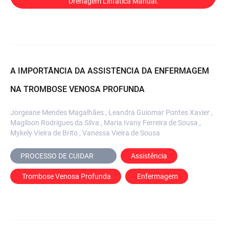
Drenagem Linfática Manual.
A IMPORTÂNCIA DA ASSISTÊNCIA DA ENFERMAGEM
NA TROMBOSE VENOSA PROFUNDA
Jorgeane Mendes Magalhães , Leandra Guiomar Pontes Xavier ,
Magilson Rodrigues da Silva , Maria Ivany Ferreira de Sousa ,
Mykely Vieira de Brito , Vanessa Vieira de Sousa
PROCESSO DE CUIDAR	
Assistência
 Trombose Venosa Profunda
 Enfermagem