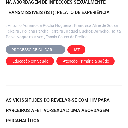
NA ABORDAGEM DE INFECÇÕES SEXUALMENTE
TRANSMISSÍVEIS (IST): RELATO DE EXPERIÊNCIA
. Antônio Adriano da Rocha Nogueira , Francisca Aline de Sousa
Teixeira , Poliana Pereira Ferreira , Raquel Queiroz Carneiro , Talita
Paiva Nogueira Alves , Tassia Sousa de Freitas
PROCESSO DE CUIDAR	
 IST
 Educação em Saúde
 Atenção Primária a Saúde
AS VICISSITUDES DO REVELAR-SE COM HIV PARA
PARCEIROS AFETIVO-SEXUAL: UMA ABORDAGEM
PSICANALÍTICA.