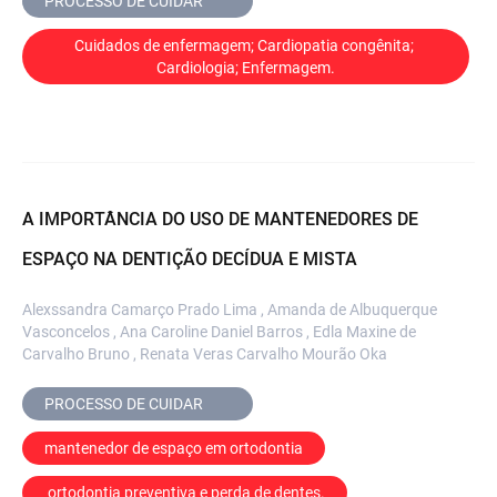
PROCESSO DE CUIDAR	
Cuidados de enfermagem; Cardiopatia congênita; 
Cardiologia; Enfermagem.
A IMPORTÂNCIA DO USO DE MANTENEDORES DE
ESPAÇO NA DENTIÇÃO DECÍDUA E MISTA
Alexssandra Camarço Prado Lima , Amanda de Albuquerque
Vasconcelos , Ana Caroline Daniel Barros , Edla Maxine de
Carvalho Bruno , Renata Veras Carvalho Mourão Oka
PROCESSO DE CUIDAR	
mantenedor de espaço em ortodontia
 ortodontia preventiva e perda de dentes.